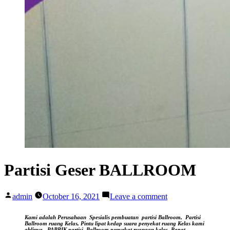
Partisi Geser BALLROOM
Posted
on
admin
October 16, 2021
Leave a comment
by
Partisi
Geser
Kami adalah Perusahaan Spesialis pembuatan partisi Ballroom, Partisi
BALLROOM
Ballroom ruang Kelas, Pintu lipat kedap suara
penyekat ruang Kelas kami
ahlinya,
PABRIK partisi Ballroom penyekat ruangan kelas, Rapat,