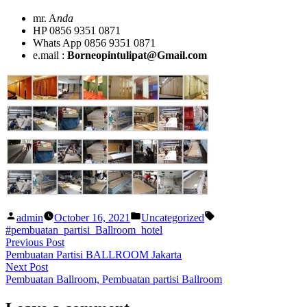
mr. A
nda
HP 0856 9351 0871
Whats App 0856 9351 0871
e.mail :
Borneopintulipat@Gmail.com
Posted
Posted
Tags:
admin
October 16, 2021
Uncategorized
by
in
#pembuatan_partisi_Ballroom_hotel
Post
Previous
Previous Post
post:
Pembuatan Partisi BALLROOM Jakarta
navigation
Next
Next Post
post:
Pembuatan Ballroom, Pembuatan partisi Ballroom