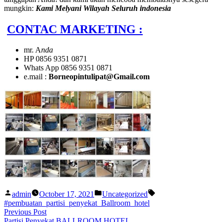
mungkin:
Kami Melyani Wilayah Seluruh indonesia
CONTAC MARKETING :
mr. A
nda
HP 0856 9351 0871
Whats App 0856 9351 0871
e.mail :
Borneopintulipat@Gmail.com
Posted
Posted
Tags:
admin
October 17, 2021
Uncategorized
by
in
#pembuatan_partisi_penyekat_Ballroom_hotel
Post
Previous
Previous Post
post:
Partisi Penyekat BALLROOM HOTEL