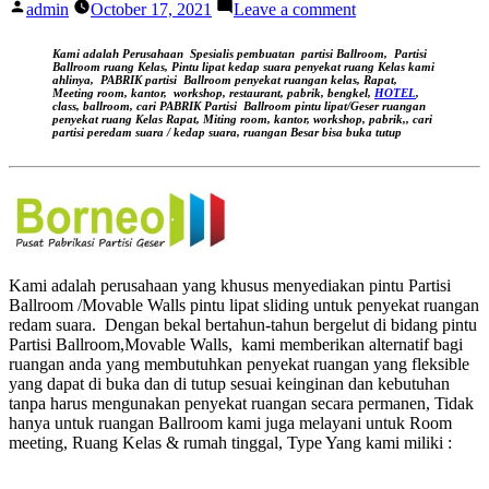
Posted
on
admin
October 17, 2021
Leave a comment
by
Pembuatan
Partisi
Kami adalah Perusahaan Spesialis pembuatan partisi Ballroom, Partisi
PENYEKAT
Ballroom ruang Kelas, Pintu lipat kedap suara
penyekat ruang Kelas kami
ahlinya,
PABRIK partisi Ballroom penyekat ruangan kelas, Rapat,
BALLROOM
Meeting room, kantor,
workshop, restaurant, pabrik, bengkel,
HOTEL
,
HOTEL
class, ballroom, cari PABRIK Partisi Ballroom pintu lipat/Geser ruangan
penyekat ruang Kelas
Rapat, Miting room, kantor, workshop, pabrik,, cari
partisi peredam suara / kedap suara, ruangan Besar bisa buka tutup
Kami adalah perusahaan yang khusus menyediakan pintu Partisi
Ballroom /Movable Walls pintu lipat sliding untuk penyekat ruangan
redam suara. Dengan bekal bertahun-tahun bergelut di bidang pintu
Partisi Ballroom,Movable Walls, kami memberikan alternatif bagi
ruangan anda yang membutuhkan penyekat ruangan yang fleksible
yang dapat di buka dan di tutup sesuai keinginan dan kebutuhan
tanpa harus mengunakan penyekat ruangan secara permanen, Tidak
hanya untuk ruangan Ballroom kami juga melayani untuk Room
meeting, Ruang Kelas & rumah tinggal, Type Yang kami miliki :