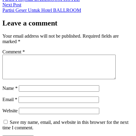
navigation
Next
Next Post
post:
Partisi Geser Untuk Hotel BALLROOM
Leave a comment
Your email address will not be published.
Required fields are
marked
*
Comment
*
Name
*
Email
*
Website
Save my name, email, and website in this browser for the next
time I comment.