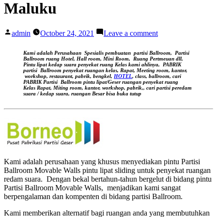
Maluku
Posted
on
admin
October 24, 2021
Leave a comment
by
Partisi
BALLROOM
Kami adalah Perusahaan Spesialis pembuatan partisi Ballroom, Partisi
LOMBOK,
Ballroom ruang Hotel, Hall room, Mini Room, Ruang Pertmeuan dll,
Pintu lipat kedap suara
penyekat ruang Kelas kami ahlinya,
PABRIK
Partisi
partisi Ballroom penyekat ruangan kelas, Rapat, Meeting room, kantor,
Ballroom
workshop, restaurant, pabrik, bengkel,
HOTEL
, class, ballroom, cari
PABRIK Partisi Ballroom pintu lipat/Geser ruangan
penyekat ruang
Maluku
Kelas
Rapat, Miting room, kantor, workshop, pabrik,, cari partisi peredam
suara / kedap suara, ruangan Besar bisa buka tutup
Kami adalah perusahaan yang khusus menyediakan pintu Partisi
Ballroom Movable Walls pintu lipat sliding untuk penyekat ruangan
redam suara. Dengan bekal bertahun-tahun bergelut di bidang pintu
Partisi Ballroom Movable Walls, menjadikan kami sangat
berpengalaman dan kompenten di bidang partisi Ballroom.
Kami memberikan alternatif bagi ruangan anda yang membutuhkan