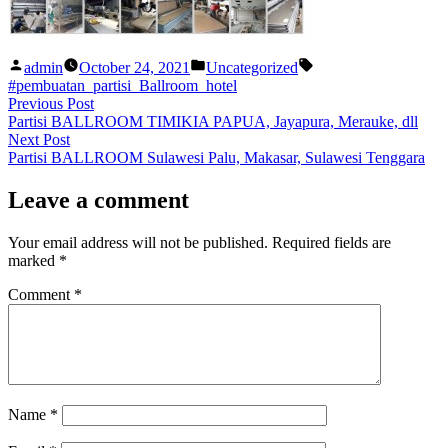
Posted
Posted
Tags:
admin
October 24, 2021
Uncategorized
by
in
#pembuatan_partisi_Ballroom_hotel
Post
Previous
Previous Post
post:
Partisi BALLROOM TIMIKIA PAPUA, Jayapura, Merauke, dll
navigation
Next
Next Post
post:
Partisi BALLROOM Sulawesi Palu, Makasar, Sulawesi Tenggara
Leave a comment
Your email address will not be published.
Required fields are
marked
*
Comment
*
Name
*