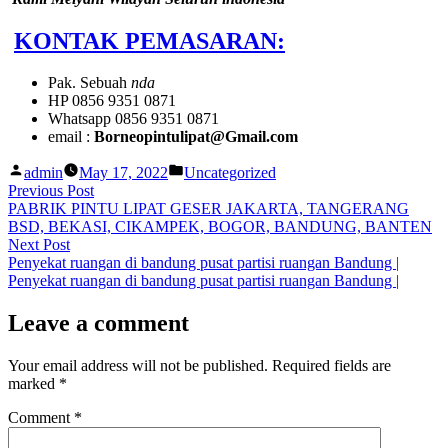
KONTAK PEMASARAN:
Pak. Sebuah
nda
HP 0856 9351 0871
Whatsapp 0856 9351 0871
email :
Borneopintulipat@Gmail.com
Posted
Posted
admin
May 17, 2022
Uncategorized
by
in
Post
Previous
Previous Post
post:
PABRIK PINTU LIPAT GESER JAKARTA, TANGERANG
navigation
BSD, BEKASI, CIKAMPEK, BOGOR, BANDUNG, BANTEN
Next
Next Post
post:
Penyekat ruangan di bandung pusat partisi ruangan Bandung |
Penyekat ruangan di bandung pusat partisi ruangan Bandung |
Leave a comment
Your email address will not be published.
Required fields are
marked
*
Comment
*