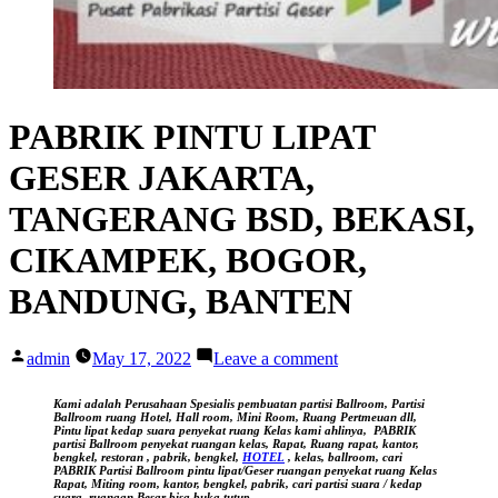
PABRIK PINTU LIPAT
GESER JAKARTA,
TANGERANG BSD, BEKASI,
CIKAMPEK, BOGOR,
BANDUNG, BANTEN
Posted
on
admin
May 17, 2022
Leave a comment
by
PABRIK
PINTU
Kami adalah Perusahaan Spesialis pembuatan partisi Ballroom, Partisi
LIPAT
Ballroom ruang Hotel, Hall room, Mini Room, Ruang Pertmeuan dll,
Pintu lipat kedap suara
penyekat ruang Kelas kami ahlinya,
PABRIK
GESER
partisi Ballroom penyekat ruangan kelas, Rapat, Ruang rapat, kantor,
JAKARTA,
bengkel, restoran , pabrik, bengkel,
HOTEL
, kelas, ballroom, cari
PABRIK Partisi Ballroom pintu lipat/Geser ruangan
penyekat ruang Kelas
TANGERANG
Rapat, Miting room, kantor, bengkel, pabrik, cari partisi suara / kedap
BSD,
suara, ruangan Besar bisa buka tutup