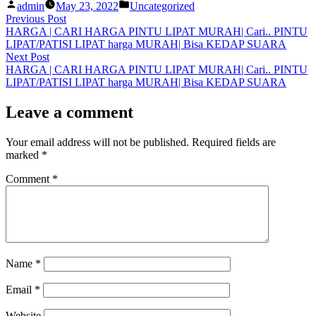
Posted
Posted
admin
May 23, 2022
Uncategorized
by
in
Post
Previous
Previous Post
post:
HARGA | CARI HARGA PINTU LIPAT MURAH| Cari.. PINTU
navigation
LIPAT/PATISI LIPAT harga MURAH| Bisa KEDAP SUARA
Next
Next Post
post:
HARGA | CARI HARGA PINTU LIPAT MURAH| Cari.. PINTU
LIPAT/PATISI LIPAT harga MURAH| Bisa KEDAP SUARA
Leave a comment
Your email address will not be published.
Required fields are
marked
*
Comment
*
Name
*
Email
*
Website