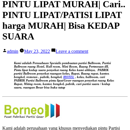
PINTU LIPAT MURAH| Cari..
PINTU LIPAT/PATISI LIPAT
harga MURAH| Bisa KEDAP
SUARA
Posted
on
admin
May 23, 2022
Leave a comment
by
HARGA
|
Kami adalah Perusahaan Spesialis pembuatan partisi Ballroom, Partisi
CARI
Ballroom ruang Hotel, Hall room, Mini Room, Ruang Pertmeuan dll,
Pintu lipat kedap suara
penyekat ruang Kelas kami ahlinya,
PABRIK
HARGA
partisi Ballroom penyekat ruangan kelas, Rapat, Ruang rapat, kantor,
PINTU
bengkel, restoran , pabrik, bengkel,
HOTEL
, kelas, ballroom, cari
PABRIK Partisi Ballroom pintu lipat/Geser ruangan
penyekat ruang Kelas
LIPAT
Rapat, Miting room, kantor, bengkel, pabrik, cari partisi suara / kedap
MURAH|
suara, ruangan Besar bisa buka tutup
Cari..
PINTU
LIPAT/PATISI
LIPAT
harga
MURAH|
Bisa
Kami adalah perusahaan yang khusus menyediakan pintu Partisi
KEDAP