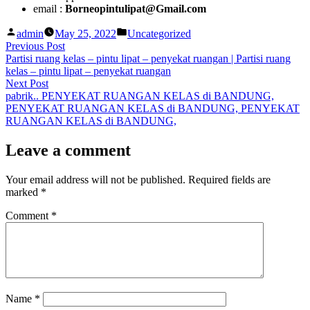
email :
Borneopintulipat@Gmail.com
Posted
Posted
admin
May 25, 2022
Uncategorized
by
in
Post
Previous
Previous Post
post:
Partisi ruang kelas – pintu lipat – penyekat ruangan | Partisi ruang
navigation
kelas – pintu lipat – penyekat ruangan
Next
Next Post
post:
pabrik.. PENYEKAT RUANGAN KELAS di BANDUNG,
PENYEKAT RUANGAN KELAS di BANDUNG, PENYEKAT
RUANGAN KELAS di BANDUNG,
Leave a comment
Your email address will not be published.
Required fields are
marked
*
Comment
*
Name
*