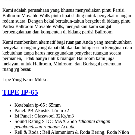
KELAS
Kami adalah perusahaan yang khusus menyediakan pintu Partisi
di
Ballroom Movable Walls pintu lipat sliding untuk penyekat ruangan
BANDUNG,
redam suara. Dengan bekal bertahun-tahun bergelut di bidang pintu
Partisi Ballroom Movable Walls, menjadikan kami sangat
berpengalaman dan kompenten di bidang partisi Ballroom.
Kami memberikan alternatif bagi ruangan Anda yang membutuhkan
penyekat ruangan yang dapat dibuka dan tutup sesuai keinginan dan
kebutuhan tanpa harus menggunakan penyekat ruangan secara
permanen, Tidak hanya untuk ruangan Ballroom kami juga
melayani untuk Hallroom, Miniroom, dan Berbagai pertemuan
ruang yg besar.
Tipe Yang Kami Miliki :
TIPE IP-65
Ketebalan ip-65 : 65mm
Panel: PB.Akustik 12mm x2
Isi Panel : Glasswool 32Kg/m3
Sound Rating STC : MAX 25db
*dibantu dengan
pengkondisian ruangan Acoutic
Rell & Roda : Rell Alumunium & Roda Bering, Roda Nilon