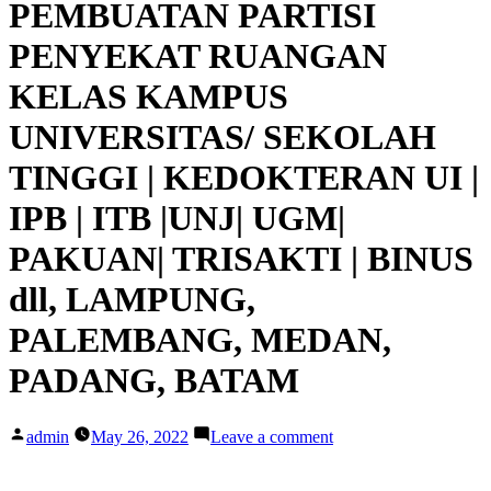
PEMBUATAN PARTISI
PENYEKAT RUANGAN
KELAS KAMPUS
UNIVERSITAS/ SEKOLAH
TINGGI | KEDOKTERAN UI |
IPB | ITB |UNJ| UGM|
PAKUAN| TRISAKTI | BINUS
dll, LAMPUNG,
PALEMBANG, MEDAN,
PADANG, BATAM
Posted
on
admin
May 26, 2022
Leave a comment
by
VENDOR
KONTRAKTOR