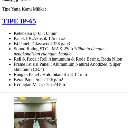
MEDAN,
PADANG,
Tipe Yang Kami Miliki :
BATAM
TIPE IP-65
Ketebalan ip-65 : 65mm
Panel: PB.Akustik 12mm x2
Isi Panel : Glasswool 32Kg/m3
Sound Rating STC : MAX 25db
*dibantu dengan
pengkondisian ruangan Acoutic
Rell & Roda : Rell Alumunium & Roda Bering, Roda Nilon
Frame list sisi Panel : Alumunium Natural Anodized (Silper
almunium CR.4)
Rangka Panel : Holo hitam 4 x 4 T.1mm
Berat Panel /m2 : 15Kg/m2
Ketingian Maks : 1m s/d 8m