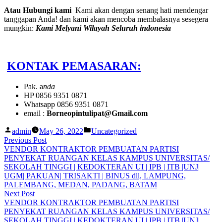
Atau Hubungi kami
Kami akan dengan senang hati mendengar
tanggapan Anda! dan kami akan mencoba membalasnya sesegera
mungkin:
Kami Melyani Wilayah Seluruh indonesia
KONTAK PEMASARAN:
Pak. a
nda
HP 0856 9351 0871
Whatsapp 0856 9351 0871
email :
Borneopintulipat@Gmail.com
Posted
Posted
admin
May 26, 2022
Uncategorized
by
in
Post
Previous
Previous Post
post:
VENDOR KONTRAKTOR PEMBUATAN PARTISI
navigation
PENYEKAT RUANGAN KELAS KAMPUS UNIVERSITAS/
SEKOLAH TINGGI | KEDOKTERAN UI | IPB | ITB |UNJ|
UGM| PAKUAN| TRISAKTI | BINUS dll, LAMPUNG,
PALEMBANG, MEDAN, PADANG, BATAM
Next
Next Post
post:
VENDOR KONTRAKTOR PEMBUATAN PARTISI
PENYEKAT RUANGAN KELAS KAMPUS UNIVERSITAS/
SEKOLAH TINGGI | KEDOKTERAN UI | IPB | ITB |UNJ|