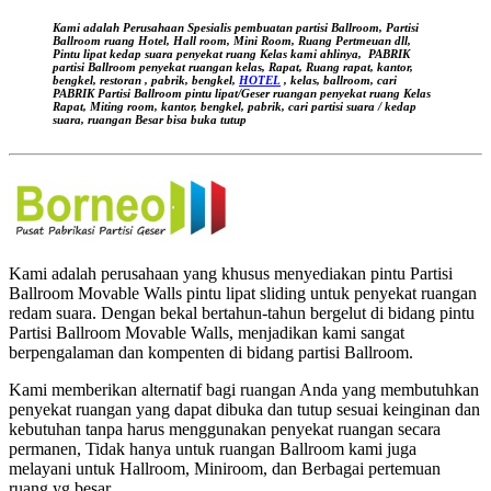
PEMBUATAN
PARTISI
Kami adalah Perusahaan Spesialis pembuatan partisi Ballroom, Partisi
PENYEKAT
Ballroom ruang Hotel, Hall room, Mini Room, Ruang Pertmeuan dll,
Pintu lipat kedap suara
penyekat ruang Kelas kami ahlinya,
PABRIK
RUANGAN
partisi Ballroom penyekat ruangan kelas, Rapat, Ruang rapat, kantor,
KELAS
bengkel, restoran , pabrik, bengkel,
HOTEL
, kelas, ballroom, cari
PABRIK Partisi Ballroom pintu lipat/Geser ruangan
penyekat ruang Kelas
KAMPUS
Rapat, Miting room, kantor, bengkel, pabrik, cari partisi suara / kedap
UNIVERSITAS/
suara, ruangan Besar bisa buka tutup
SEKOLAH
TINGGI
|
KEDOKTERAN
UI
|
IPB
Kami adalah perusahaan yang khusus menyediakan pintu Partisi
|
Ballroom Movable Walls pintu lipat sliding untuk penyekat ruangan
ITB
redam suara. Dengan bekal bertahun-tahun bergelut di bidang pintu
|UNJ|
Partisi Ballroom Movable Walls, menjadikan kami sangat
UGM|
berpengalaman dan kompenten di bidang partisi Ballroom.
PAKUAN|
TRISAKTI
Kami memberikan alternatif bagi ruangan Anda yang membutuhkan
|
penyekat ruangan yang dapat dibuka dan tutup sesuai keinginan dan
BINUS
kebutuhan tanpa harus menggunakan penyekat ruangan secara
dll,
permanen, Tidak hanya untuk ruangan Ballroom kami juga
LAMPUNG,
melayani untuk Hallroom, Miniroom, dan Berbagai pertemuan
PALEMBANG,
ruang yg besar.