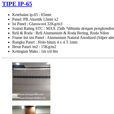
wall
TIPE IP-65
Ketebalan ip-65 : 65mm
Panel: PB.Akustik 12mm x2
Isi Panel : Glasswool 32Kg/m3
Sound Rating STC : MAX 25db
*dibantu dengan pengkondisi
Rell & Roda : Rell Alumunium & Roda Bering, Roda Nilon
Frame list sisi Panel : Alumunium Natural Anodized (Silper a
Rangka Panel : Holo hitam 4 x 4 T.1mm
Berat Panel /m2 : 15Kg/m2
Ketingian Maks : 1m s/d 8m