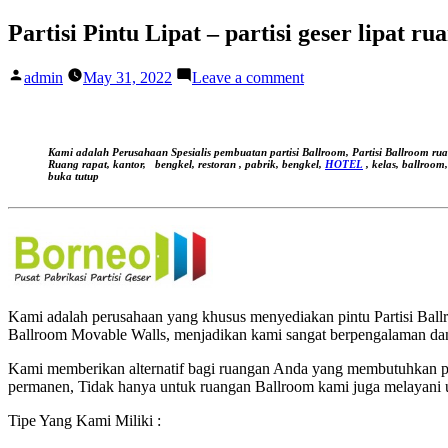
Skip
Partisi Pintu Lipat – partisi geser lipat r
to
content
Posted
on
admin
May 31, 2022
Leave a comment
by
Partisi
Pintu
Lipat
–
Kami adalah Perusahaan Spesialis pembuatan partisi Ballroom, Partisi Ballroom ru
partisi
Ruang rapat, kantor,
bengkel, restoran , pabrik, bengkel,
HOTEL
, kelas, ballroom
buka tutup
geser
lipat
ruangan
movable
wall
|
Partisi
Pintu
Kami adalah perusahaan yang khusus menyediakan pintu Partisi Ballro
Lipat
Ballroom Movable Walls, menjadikan kami sangat berpengalaman dan
–
partisi
Kami memberikan alternatif bagi ruangan Anda yang membutuhkan pe
geser
permanen, Tidak hanya untuk ruangan Ballroom kami juga melayani 
lipat
ruangan
Tipe Yang Kami Miliki :
movable