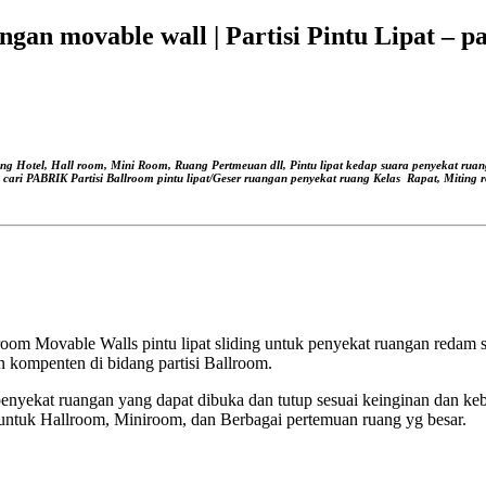
uangan movable wall | Partisi Pintu Lipat – p
ang Hotel, Hall room, Mini Room, Ruang Pertmeuan dll, Pintu lipat kedap suara
penyekat ruan
, cari PABRIK Partisi Ballroom pintu lipat/Geser ruangan
penyekat ruang Kelas
Rapat, Miting r
om Movable Walls pintu lipat sliding untuk penyekat ruangan redam su
 kompenten di bidang partisi Ballroom.
nyekat ruangan yang dapat dibuka dan tutup sesuai keinginan dan ke
untuk Hallroom, Miniroom, dan Berbagai pertemuan ruang yg besar.