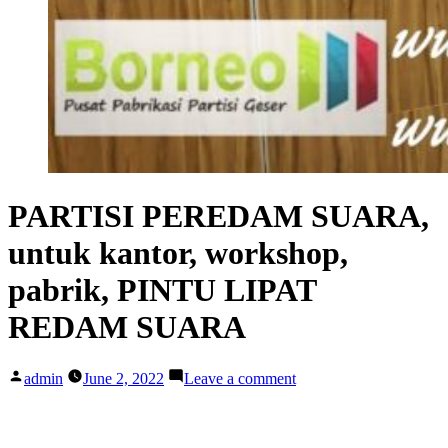
PARTISI PEREDAM SUARA,
untuk kantor, workshop,
pabrik, PINTU LIPAT
REDAM SUARA
Posted
on
admin
June 2, 2022
Leave a comment
by
PARTISI
PEREDAM
SUARA,
untuk