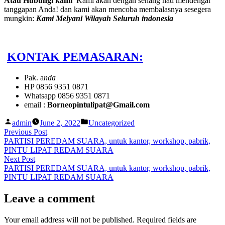
Atau Hubungi kami
Kami akan dengan senang hati mendengar
tanggapan Anda! dan kami akan mencoba membalasnya sesegera
mungkin:
Kami Melyani Wilayah Seluruh indonesia
KONTAK PEMASARAN:
Pak. a
nda
HP 0856 9351 0871
Whatsapp 0856 9351 0871
email :
Borneopintulipat@Gmail.com
Posted
Posted
admin
June 2, 2022
Uncategorized
by
in
Post
Previous
Previous Post
post:
PARTISI PEREDAM SUARA, untuk kantor, workshop, pabrik,
navigation
PINTU LIPAT REDAM SUARA
Next
Next Post
post:
PARTISI PEREDAM SUARA, untuk kantor, workshop, pabrik,
PINTU LIPAT REDAM SUARA
Leave a comment
Your email address will not be published.
Required fields are