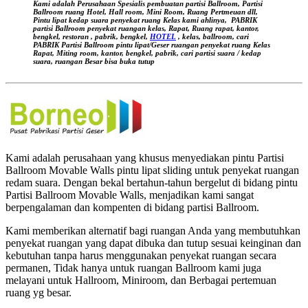
Kami adalah Perusahaan Spesialis pembuatan partisi Ballroom, Partisi
kantor,
Ballroom ruang Hotel, Hall room, Mini Room, Ruang Pertmeuan dll,
Pintu lipat kedap suara
penyekat ruang Kelas kami ahlinya,
PABRIK
workshop,
partisi Ballroom penyekat ruangan kelas, Rapat, Ruang rapat, kantor,
pabrik,
bengkel, restoran , pabrik, bengkel,
HOTEL
, kelas, ballroom, cari
PABRIK Partisi Ballroom pintu lipat/Geser ruangan
penyekat ruang Kelas
PINTU
Rapat, Miting room, kantor, bengkel, pabrik, cari partisi suara / kedap
LIPAT
suara, ruangan Besar bisa buka tutup
REDAM
SUARA
Kami adalah perusahaan yang khusus menyediakan pintu Partisi
Ballroom Movable Walls pintu lipat sliding untuk penyekat ruangan
redam suara. Dengan bekal bertahun-tahun bergelut di bidang pintu
Partisi Ballroom Movable Walls, menjadikan kami sangat
berpengalaman dan kompenten di bidang partisi Ballroom.
Kami memberikan alternatif bagi ruangan Anda yang membutuhkan
penyekat ruangan yang dapat dibuka dan tutup sesuai keinginan dan
kebutuhan tanpa harus menggunakan penyekat ruangan secara
permanen, Tidak hanya untuk ruangan Ballroom kami juga
melayani untuk Hallroom, Miniroom, dan Berbagai pertemuan
ruang yg besar.