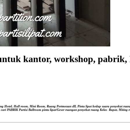
uk kantor, workshop, pabri
ang Hotel, Hall room, Mini Room, Ruang Pertmeuan dll, Pintu lipat kedap suara
penyekat ruan
, cari PABRIK Partisi Ballroom pintu lipat/Geser ruangan
penyekat ruang Kelas
Rapat, Miting r