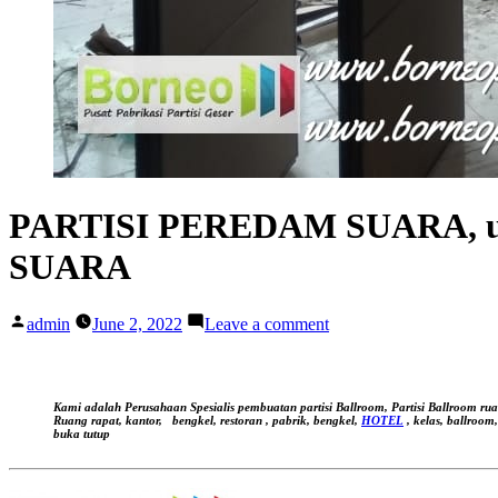
PARTISI PEREDAM SUARA, unt
SUARA
Posted
on
admin
June 2, 2022
Leave a comment
by
PARTISI
PEREDAM
SUARA,
untuk
Kami adalah Perusahaan Spesialis pembuatan partisi Ballroom, Partisi Ballroom ru
kantor,
Ruang rapat, kantor,
bengkel, restoran , pabrik, bengkel,
HOTEL
, kelas, ballroom
buka tutup
workshop,
pabrik,
PINTU