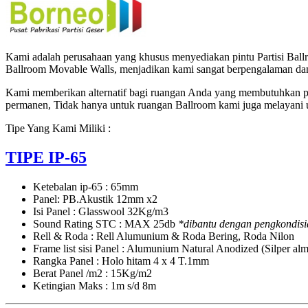
LIPAT
REDAM
SUARA
Kami adalah perusahaan yang khusus menyediakan pintu Partisi Ballro
Ballroom Movable Walls, menjadikan kami sangat berpengalaman dan
Kami memberikan alternatif bagi ruangan Anda yang membutuhkan pe
permanen, Tidak hanya untuk ruangan Ballroom kami juga melayani 
Tipe Yang Kami Miliki :
TIPE IP-65
Ketebalan ip-65 : 65mm
Panel: PB.Akustik 12mm x2
Isi Panel : Glasswool 32Kg/m3
Sound Rating STC : MAX 25db
*dibantu dengan pengkondisi
Rell & Roda : Rell Alumunium & Roda Bering, Roda Nilon
Frame list sisi Panel : Alumunium Natural Anodized (Silper a
Rangka Panel : Holo hitam 4 x 4 T.1mm
Berat Panel /m2 : 15Kg/m2
Ketingian Maks : 1m s/d 8m