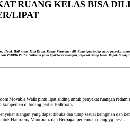
NYEKAT RUANG KELAS BISA DI
ER/LIPAT
ang Hotel, Hall room, Mini Room, Ruang Pertmeuan dll, Pintu lipat kedap suara
penyekat ruan
, cari PABRIK Partisi Ballroom pintu lipat/Geser ruangan
penyekat ruang Kelas
Rapat, Miting r
om Movable Walls pintu lipat sliding untuk penyekat ruangan redam su
 kompenten di bidang partisi Ballroom.
nyekat ruangan yang dapat dibuka dan tutup sesuai keinginan dan ke
untuk Hallroom, Miniroom, dan Berbagai pertemuan ruang yg besar.