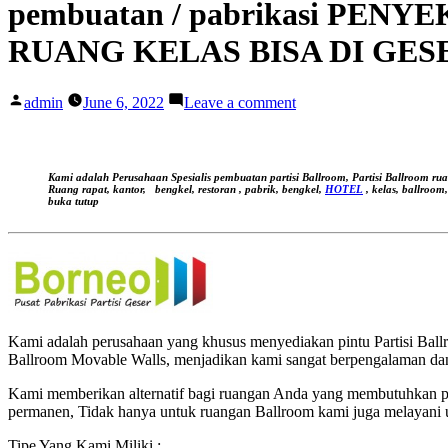
pembuatan / pabrikasi PE
RUANG KELAS BISA DI GES
Posted
on
admin
June 6, 2022
Leave a comment
by
pembuatan
/
pabrikasi
PENYEKAT
Kami adalah Perusahaan Spesialis pembuatan partisi Ballroom, Partisi Ballroom ru
RUANG
Ruang rapat, kantor,
bengkel, restoran , pabrik, bengkel,
HOTEL
, kelas, ballroom
buka tutup
KELAS
BISA
DILIPAT/GESER|
PENYEKAT
RUANG
KELAS
BISA
DI
Kami adalah perusahaan yang khusus menyediakan pintu Partisi Ballro
GESER/LIPAT
Ballroom Movable Walls, menjadikan kami sangat berpengalaman dan
Kami memberikan alternatif bagi ruangan Anda yang membutuhkan pe
permanen, Tidak hanya untuk ruangan Ballroom kami juga melayani 
Tipe Yang Kami Miliki :