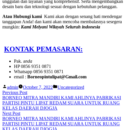
unggulan dan layanan yang komprehensif. Serta mengembangkan
desain baru dan teknologi sesuai dengan kebutuhan pelanggan.
Atau Hubungi kami
Kami akan dengan senang hati mendengar
tanggapan Anda! dan kami akan mencoba membalasnya sesegera
mungkin:
Kami Melyani Wilayah Seluruh indonesia
KONTAK PEMASARAN:
Pak. a
nda
HP 0856 9351 0871
Whatsapp 0856 9351 0871
email :
Borneopintulipat@Gmail.com
Posted
Posted
admin
October 7, 2022
Uncategorized
by
in
Post
Previous
Previous Post
post:
BORNEO MITRA MANDIRI KAMI AHLINYA PABRIKASI
navigation
PARTISI PINTU LIPAT REDAM SUARA UNTUK RUANG
KELAS DAERAH DJOGJA
Next
Next Post
post:
BORNEO MITRA MANDIRI KAMI AHLINYA PABRIKASI
PARTISI PINTU LIPAT REDAM SUARA UNTUK RUANG
KELAS DAERAH DJOGJA