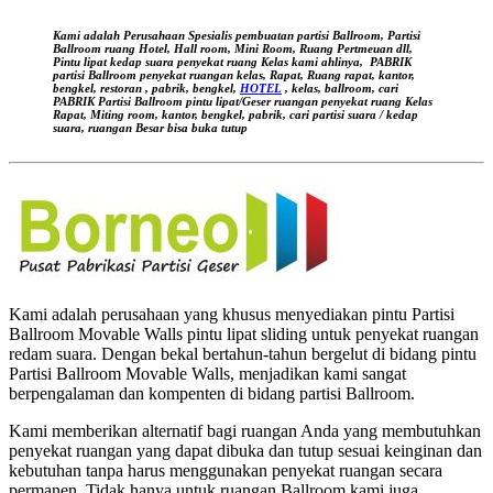
by
BORNEO
MITRA
Kami adalah Perusahaan Spesialis pembuatan partisi Ballroom, Partisi
MANDIRI
Ballroom ruang Hotel, Hall room, Mini Room, Ruang Pertmeuan dll,
Pintu lipat kedap suara
penyekat ruang Kelas kami ahlinya,
PABRIK
KAMI
partisi Ballroom penyekat ruangan kelas, Rapat, Ruang rapat, kantor,
AHLINYA
bengkel, restoran , pabrik, bengkel,
HOTEL
, kelas, ballroom, cari
PABRIK Partisi Ballroom pintu lipat/Geser ruangan
penyekat ruang Kelas
PABRIKASI
Rapat, Miting room, kantor, bengkel, pabrik, cari partisi suara / kedap
PARTISI
suara, ruangan Besar bisa buka tutup
PINTU
LIPAT
REDAM
SUARA
UNTUK
RUANG
KELAS
DAERAH
DJOGJA
Kami adalah perusahaan yang khusus menyediakan pintu Partisi
Ballroom Movable Walls pintu lipat sliding untuk penyekat ruangan
redam suara. Dengan bekal bertahun-tahun bergelut di bidang pintu
Partisi Ballroom Movable Walls, menjadikan kami sangat
berpengalaman dan kompenten di bidang partisi Ballroom.
Kami memberikan alternatif bagi ruangan Anda yang membutuhkan
penyekat ruangan yang dapat dibuka dan tutup sesuai keinginan dan
kebutuhan tanpa harus menggunakan penyekat ruangan secara
permanen, Tidak hanya untuk ruangan Ballroom kami juga