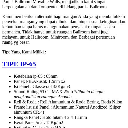
Partisi Ballroom Movable Walls, menjadikan kami sangat
berpengalaman dan kompenten di bidang partisi Ballroom.
Kami memberikan alternatif bagi ruangan Anda yang membutuhkan
penyekat ruangan yang dapat dibuka dan tutup sesuai keinginan dan
kebutuhan tanpa harus menggunakan penyekat ruangan secara
permanen, Tidak hanya untuk ruangan Ballroom kami juga
melayani untuk Hallroom, Miniroom, dan Berbagai pertemuan
ruang yg besar.
Tipe Yang Kami Miliki :
TIPE IP-65
Ketebalan ip-65 : 65mm
Panel: PB.Akustik 12mm x2
Isi Panel : Glasswool 32Kg/m3
Sound Rating STC : MAX 25db
*dibantu dengan
pengkondisian ruangan Acoutic
Rell & Roda : Rell Alumunium & Roda Bering, Roda Nilon
Frame list sisi Panel : Alumunium Natural Anodized (Silper
almunium CR.4)
Rangka Panel : Holo hitam 4 x 4 T.1mm
Berat Panel /m2 : 15Kg/m2
Ketingian Maks : 1m s/d 8m