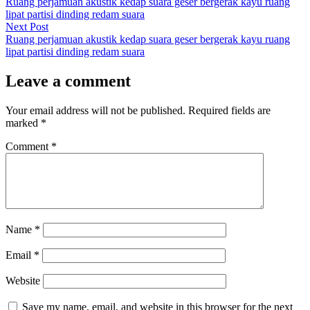
post:
Ruang perjamuan akustik kedap suara geser bergerak kayu ruang
navigation
lipat partisi dinding redam suara
Next
Next Post
post:
Ruang perjamuan akustik kedap suara geser bergerak kayu ruang
lipat partisi dinding redam suara
Leave a comment
Your email address will not be published.
Required fields are
marked
*
Comment
*
Name
*
Email
*
Website
Save my name, email, and website in this browser for the next