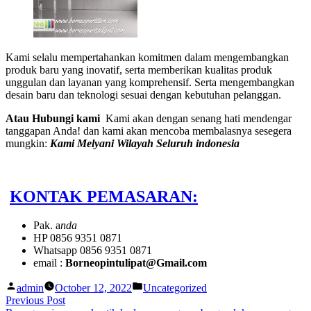
Kami selalu mempertahankan komitmen dalam mengembangkan
produk baru yang inovatif, serta memberikan kualitas produk
unggulan dan layanan yang komprehensif. Serta mengembangkan
desain baru dan teknologi sesuai dengan kebutuhan pelanggan.
Atau Hubungi kami
Kami akan dengan senang hati mendengar
tanggapan Anda! dan kami akan mencoba membalasnya sesegera
mungkin:
Kami Melyani Wilayah Seluruh indonesia
KONTAK PEMASARAN:
Pak. a
nda
HP 0856 9351 0871
Whatsapp 0856 9351 0871
email :
Borneopintulipat@Gmail.com
Posted
Posted
admin
October 12, 2022
Uncategorized
by
in
Post
Previous
Previous Post