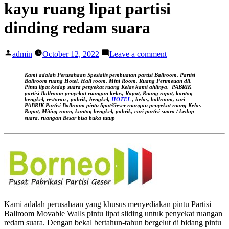
kayu ruang lipat partisi
dinding redam suara
Posted
on
admin
October 12, 2022
Leave a comment
by
Ruang
perjamuan
Kami adalah Perusahaan Spesialis pembuatan partisi Ballroom, Partisi
akustik
Ballroom ruang Hotel, Hall room, Mini Room, Ruang Pertmeuan dll,
Pintu lipat kedap suara
penyekat ruang Kelas kami ahlinya,
PABRIK
kedap
partisi Ballroom penyekat ruangan kelas, Rapat, Ruang rapat, kantor,
suara
bengkel, restoran , pabrik, bengkel,
HOTEL
, kelas, ballroom, cari
PABRIK Partisi Ballroom pintu lipat/Geser ruangan
penyekat ruang Kelas
geser
Rapat, Miting room, kantor, bengkel, pabrik, cari partisi suara / kedap
bergerak
suara, ruangan Besar bisa buka tutup
kayu
ruang
lipat
partisi
dinding
redam
suara
Kami adalah perusahaan yang khusus menyediakan pintu Partisi
Ballroom Movable Walls pintu lipat sliding untuk penyekat ruangan
redam suara. Dengan bekal bertahun-tahun bergelut di bidang pintu