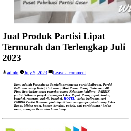
Jual Produk Partisi Lipat
Termurah dan Terlengkap Juli
2023
Posted
on
admin
July 5, 2023
Leave a comment
by
Jual
Produk
Kami adalah Perusahaan Spesialis pembuatan partisi Ballroom, Partisi
Partisi
Ballroom ruang Hotel, Hall room, Mini Room, Ruang Pertmeuan dll,
Pintu lipat kedap suara
penyekat ruang Kelas kami ahlinya,
PABRIK
Lipat
partisi Ballroom penyekat ruangan kelas, Rapat, Ruang rapat, kantor,
Termurah
bengkel, restoran , pabrik, bengkel,
HOTEL
, kelas, ballroom, cari
PABRIK Partisi Ballroom pintu lipat/Geser ruangan
penyekat ruang Kelas
dan
Rapat, Miting room, kantor, bengkel, pabrik, cari partisi suara / kedap
Terlengkap
suara, ruangan Besar bisa buka tutup
Juli
2023