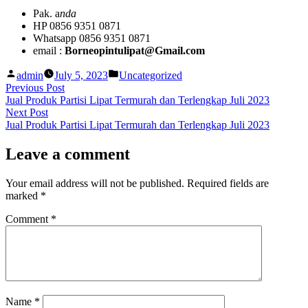
Pak. a
nda
HP 0856 9351 0871
Whatsapp 0856 9351 0871
email :
Borneopintulipat@Gmail.com
Posted
Posted
admin
July 5, 2023
Uncategorized
by
in
Post
Previous
Previous Post
post:
Jual Produk Partisi Lipat Termurah dan Terlengkap Juli 2023
navigation
Next
Next Post
post:
Jual Produk Partisi Lipat Termurah dan Terlengkap Juli 2023
Leave a comment
Your email address will not be published.
Required fields are
marked
*
Comment
*
Name
*