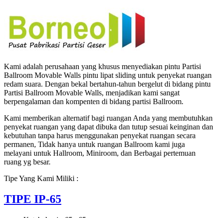
HOTEL,
KANTOR
UNTUK
HOTEL
|
UNTUK
RUANG
KELAS
Kami adalah perusahaan yang khusus menyediakan pintu Partisi
KAMPUS
Ballroom Movable Walls pintu lipat sliding untuk penyekat ruangan
|
redam suara. Dengan bekal bertahun-tahun bergelut di bidang pintu
KELAS
Partisi Ballroom Movable Walls, menjadikan kami sangat
SEKOLAH
berpengalaman dan kompenten di bidang partisi Ballroom.
di
BANDUNG,
Kami memberikan alternatif bagi ruangan Anda yang membutuhkan
JAKARTA,
penyekat ruangan yang dapat dibuka dan tutup sesuai keinginan dan
BEKASI,
kebutuhan tanpa harus menggunakan penyekat ruangan secara
TANGERANG
permanen, Tidak hanya untuk ruangan Ballroom kami juga
melayani untuk Hallroom, Miniroom, dan Berbagai pertemuan
ruang yg besar.
Tipe Yang Kami Miliki :
TIPE IP-65