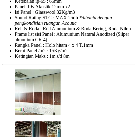
Ketebalan ip-65 : 65mm
Panel: PB.Akustik 12mm x2
Isi Panel : Glasswool 32Kg/m3
Sound Rating STC : MAX 25db
*dibantu dengan
pengkondisian ruangan Acoutic
Rell & Roda : Rell Alumunium & Roda Bering, Roda Nilon
Frame list sisi Panel : Alumunium Natural Anodized (Silper
almunium CR.4)
Rangka Panel : Holo hitam 4 x 4 T.1mm
Berat Panel /m2 : 15Kg/m2
Ketingian Maks : 1m s/d 8m