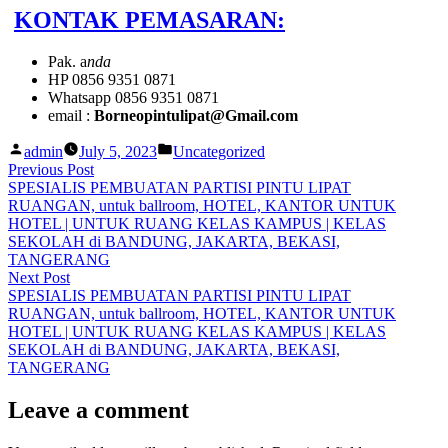
KONTAK PEMASARAN:
Pak. a
nda
HP 0856 9351 0871
Whatsapp 0856 9351 0871
email :
Borneopintulipat@Gmail.com
Posted
Posted
admin
July 5, 2023
Uncategorized
by
in
Post
Previous
Previous Post
post:
SPESIALIS PEMBUATAN PARTISI PINTU LIPAT
navigation
RUANGAN, untuk ballroom, HOTEL, KANTOR UNTUK
HOTEL | UNTUK RUANG KELAS KAMPUS | KELAS
SEKOLAH di BANDUNG, JAKARTA, BEKASI,
TANGERANG
Next
Next Post
post:
SPESIALIS PEMBUATAN PARTISI PINTU LIPAT
RUANGAN, untuk ballroom, HOTEL, KANTOR UNTUK
HOTEL | UNTUK RUANG KELAS KAMPUS | KELAS
SEKOLAH di BANDUNG, JAKARTA, BEKASI,
TANGERANG
Leave a comment