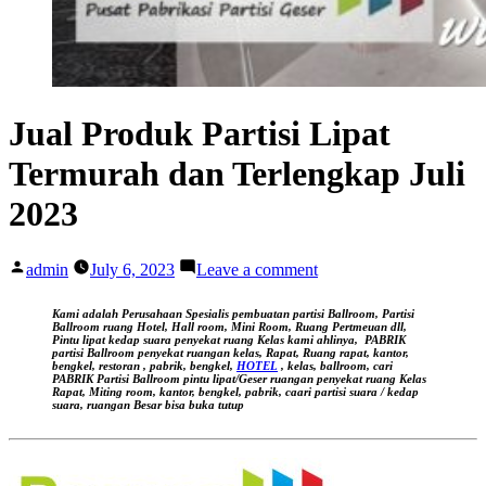
Jual Produk Partisi Lipat
Termurah dan Terlengkap Juli
2023
Posted
on
admin
July 6, 2023
Leave a comment
by
Jual
Produk
Kami adalah Perusahaan Spesialis pembuatan partisi Ballroom, Partisi
Partisi
Ballroom ruang Hotel, Hall room, Mini Room, Ruang Pertmeuan dll,
Pintu lipat kedap suara
penyekat ruang Kelas kami ahlinya,
PABRIK
Lipat
partisi Ballroom penyekat ruangan kelas, Rapat, Ruang rapat, kantor,
Termurah
bengkel, restoran , pabrik, bengkel,
HOTEL
, kelas, ballroom, cari
PABRIK Partisi Ballroom pintu lipat/Geser ruangan
penyekat ruang Kelas
dan
Rapat, Miting room, kantor, bengkel, pabrik, caari partisi suara / kedap
Terlengkap
suara, ruangan Besar bisa buka tutup
Juli
2023