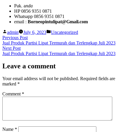
Pak. a
nda
HP 0856 9351 0871
Whatsapp 0856 9351 0871
email :
Borneopintulipat@Gmail.com
Posted
Posted
admin
July 6, 2023
Uncategorized
by
in
Post
Previous
Previous Post
post:
Jual Produk Partisi Lipat Termurah dan Terlengkap Juli 2023
navigation
Next
Next Post
post:
Jual Produk Partisi Lipat Termurah dan Terlengkap Juli 2023
Leave a comment
Your email address will not be published.
Required fields are
marked
*
Comment
*
Name
*