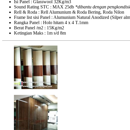
Isi Panel : Glasswool 32Kg/m3
Sound Rating STC : MAX 25db
*dibantu dengan pengkondisi
Rell & Roda : Rell Alumunium & Roda Bering, Roda Nilon
Frame list sisi Panel : Alumunium Natural Anodized (Silper a
Rangka Panel : Holo hitam 4 x 4 T.1mm
Berat Panel /m2 : 15Kg/m2
Ketingian Maks : 1m s/d 8m