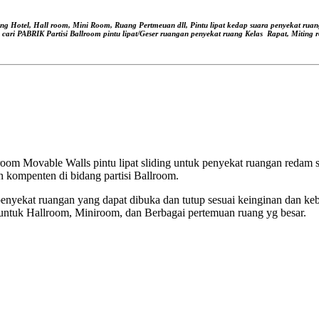
ang Hotel, Hall room, Mini Room, Ruang Pertmeuan dll, Pintu lipat kedap suara
penyekat ruan
, cari PABRIK Partisi Ballroom pintu lipat/Geser ruangan
penyekat ruang Kelas
Rapat, Miting r
om Movable Walls pintu lipat sliding untuk penyekat ruangan redam su
 kompenten di bidang partisi Ballroom.
nyekat ruangan yang dapat dibuka dan tutup sesuai keinginan dan ke
untuk Hallroom, Miniroom, dan Berbagai pertemuan ruang yg besar.