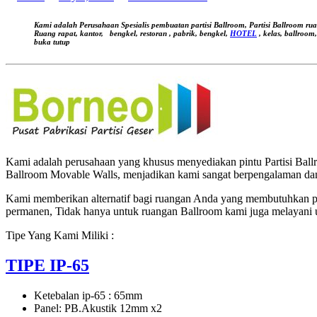
by
Jual
Produk
Kami adalah Perusahaan Spesialis pembuatan partisi Ballroom, Partisi Ballroom ru
Partisi
Ruang rapat, kantor,
bengkel, restoran , pabrik, bengkel,
HOTEL
, kelas, ballroom
buka tutup
Lipat
Termurah
dan
Terlengkap
Juli
2023
Kami adalah perusahaan yang khusus menyediakan pintu Partisi Ballro
Ballroom Movable Walls, menjadikan kami sangat berpengalaman dan
Kami memberikan alternatif bagi ruangan Anda yang membutuhkan pe
permanen, Tidak hanya untuk ruangan Ballroom kami juga melayani 
Tipe Yang Kami Miliki :
TIPE IP-65
Ketebalan ip-65 : 65mm
Panel: PB.Akustik 12mm x2