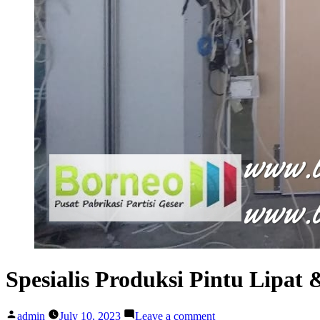
Spesialis Produksi Pintu Lipat 
Posted
on
admin
July 10, 2023
Leave a comment