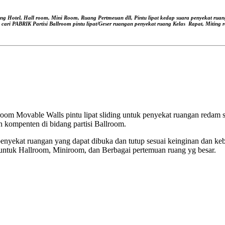
ang Hotel, Hall room, Mini Room, Ruang Pertmeuan dll, Pintu lipat kedap suara
penyekat ruan
, cari PABRIK Partisi Ballroom pintu lipat/Geser ruangan
penyekat ruang Kelas
Rapat, Miting r
om Movable Walls pintu lipat sliding untuk penyekat ruangan redam su
 kompenten di bidang partisi Ballroom.
nyekat ruangan yang dapat dibuka dan tutup sesuai keinginan dan ke
untuk Hallroom, Miniroom, dan Berbagai pertemuan ruang yg besar.