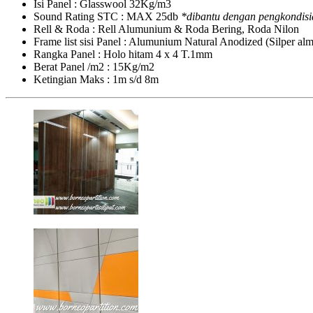
Isi Panel : Glasswool 32Kg/m3
Sound Rating STC : MAX 25db
*dibantu dengan pengkondisi
Rell & Roda : Rell Alumunium & Roda Bering, Roda Nilon
Frame list sisi Panel : Alumunium Natural Anodized (Silper a
Rangka Panel : Holo hitam 4 x 4 T.1mm
Berat Panel /m2 : 15Kg/m2
Ketingian Maks : 1m s/d 8m