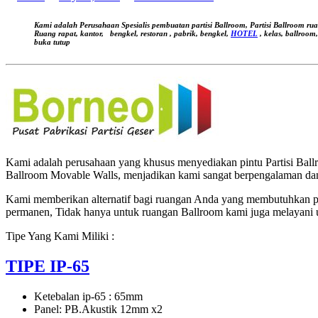
by
Spesialis
Produksi
Kami adalah Perusahaan Spesialis pembuatan partisi Ballroom, Partisi Ballroom ru
Pintu
Ruang rapat, kantor,
bengkel, restoran , pabrik, bengkel,
HOTEL
, kelas, ballroom
buka tutup
Lipat
&
Partisi
Geser
Kami adalah perusahaan yang khusus menyediakan pintu Partisi Ballro
Ballroom Movable Walls, menjadikan kami sangat berpengalaman dan
Kami memberikan alternatif bagi ruangan Anda yang membutuhkan pe
permanen, Tidak hanya untuk ruangan Ballroom kami juga melayani 
Tipe Yang Kami Miliki :
TIPE IP-65
Ketebalan ip-65 : 65mm
Panel: PB.Akustik 12mm x2