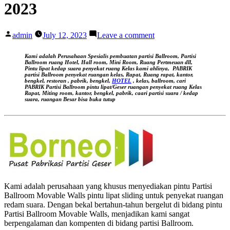
2023
Posted
on
admin
July 12, 2023
Leave a comment
by
Jual
Produk
Kami adalah Perusahaan Spesialis pembuatan partisi Ballroom, Partisi
Partisi
Ballroom ruang Hotel, Hall room, Mini Room, Ruang Pertmeuan dll,
Pintu lipat kedap suara
penyekat ruang Kelas kami ahlinya,
PABRIK
Lipat
partisi Ballroom penyekat ruangan kelas, Rapat, Ruang rapat, kantor,
Termurah
bengkel, restoran , pabrik, bengkel,
HOTEL
, kelas, ballroom, cari
PABRIK Partisi Ballroom pintu lipat/Geser ruangan
penyekat ruang Kelas
dan
Rapat, Miting room, kantor, bengkel, pabrik, caari partisi suara / kedap
Terlengkap
suara, ruangan Besar bisa buka tutup
Juli
2023
Kami adalah perusahaan yang khusus menyediakan pintu Partisi
Ballroom Movable Walls pintu lipat sliding untuk penyekat ruangan
redam suara. Dengan bekal bertahun-tahun bergelut di bidang pintu
Partisi Ballroom Movable Walls, menjadikan kami sangat
berpengalaman dan kompenten di bidang partisi Ballroom.