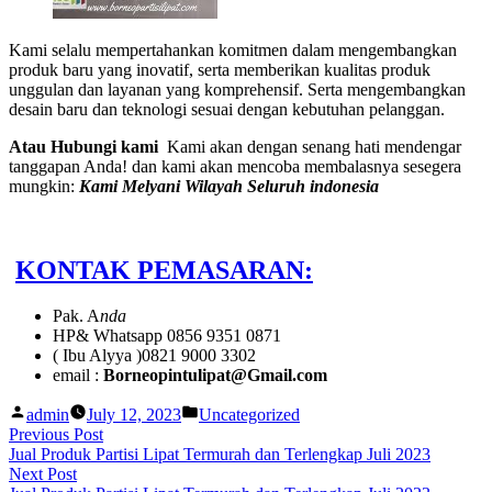
Kami selalu mempertahankan komitmen dalam mengembangkan
produk baru yang inovatif, serta memberikan kualitas produk
unggulan dan layanan yang komprehensif. Serta mengembangkan
desain baru dan teknologi sesuai dengan kebutuhan pelanggan.
Atau Hubungi kami
Kami akan dengan senang hati mendengar
tanggapan Anda! dan kami akan mencoba membalasnya sesegera
mungkin:
Kami Melyani Wilayah Seluruh indonesia
KONTAK PEMASARAN:
Pak. A
nda
HP& Whatsapp 0856 9351 0871
( Ibu Alyya )0821 9000 3302
email :
Borneopintulipat@Gmail.com
Posted
Posted
admin
July 12, 2023
Uncategorized
by
in
Post
Previous
Previous Post
post:
Jual Produk Partisi Lipat Termurah dan Terlengkap Juli 2023
navigation
Next
Next Post