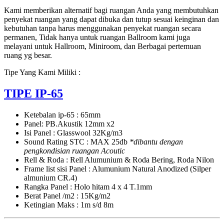
Kami memberikan alternatif bagi ruangan Anda yang membutuhkan
penyekat ruangan yang dapat dibuka dan tutup sesuai keinginan dan
kebutuhan tanpa harus menggunakan penyekat ruangan secara
permanen, Tidak hanya untuk ruangan Ballroom kami juga
melayani untuk Hallroom, Miniroom, dan Berbagai pertemuan
ruang yg besar.
Tipe Yang Kami Miliki :
TIPE IP-65
Ketebalan ip-65 : 65mm
Panel: PB.Akustik 12mm x2
Isi Panel : Glasswool 32Kg/m3
Sound Rating STC : MAX 25db
*dibantu dengan
pengkondisian ruangan Acoutic
Rell & Roda : Rell Alumunium & Roda Bering, Roda Nilon
Frame list sisi Panel : Alumunium Natural Anodized (Silper
almunium CR.4)
Rangka Panel : Holo hitam 4 x 4 T.1mm
Berat Panel /m2 : 15Kg/m2
Ketingian Maks : 1m s/d 8m