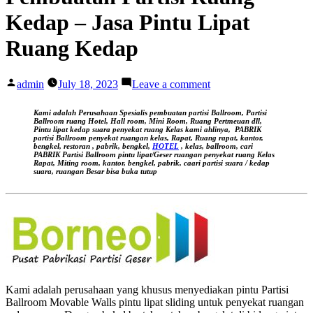
Kedap – Jasa Pintu Lipat
Ruang Kedap
Posted
on
admin
July 18, 2023
Leave a comment
by
Pembuatan
Partisi
Kami adalah Perusahaan Spesialis pembuatan partisi Ballroom, Partisi
Ruang
Ballroom ruang Hotel, Hall room, Mini Room, Ruang Pertmeuan dll,
Pintu lipat kedap suara
penyekat ruang Kelas kami ahlinya,
PABRIK
Kedap
partisi Ballroom penyekat ruangan kelas, Rapat, Ruang rapat, kantor,
–
bengkel, restoran , pabrik, bengkel,
HOTEL
, kelas, ballroom, cari
PABRIK Partisi Ballroom pintu lipat/Geser ruangan
penyekat ruang Kelas
Jasa
Rapat, Miting room, kantor, bengkel, pabrik, caari partisi suara / kedap
Pintu
suara, ruangan Besar bisa buka tutup
Lipat
Ruang
Kedap
Kami adalah perusahaan yang khusus menyediakan pintu Partisi
Ballroom Movable Walls pintu lipat sliding untuk penyekat ruangan