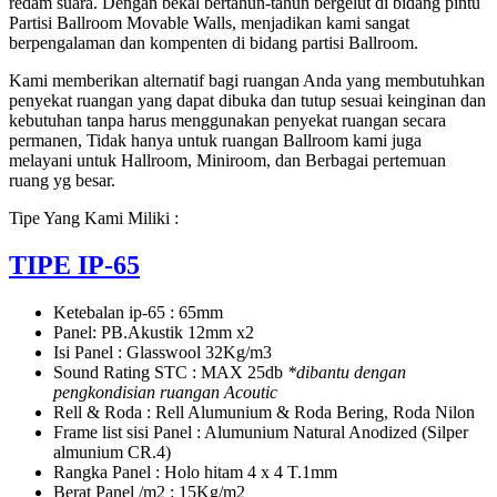
redam suara. Dengan bekal bertahun-tahun bergelut di bidang pintu
Partisi Ballroom Movable Walls, menjadikan kami sangat
berpengalaman dan kompenten di bidang partisi Ballroom.
Kami memberikan alternatif bagi ruangan Anda yang membutuhkan
penyekat ruangan yang dapat dibuka dan tutup sesuai keinginan dan
kebutuhan tanpa harus menggunakan penyekat ruangan secara
permanen, Tidak hanya untuk ruangan Ballroom kami juga
melayani untuk Hallroom, Miniroom, dan Berbagai pertemuan
ruang yg besar.
Tipe Yang Kami Miliki :
TIPE IP-65
Ketebalan ip-65 : 65mm
Panel: PB.Akustik 12mm x2
Isi Panel : Glasswool 32Kg/m3
Sound Rating STC : MAX 25db
*dibantu dengan
pengkondisian ruangan Acoutic
Rell & Roda : Rell Alumunium & Roda Bering, Roda Nilon
Frame list sisi Panel : Alumunium Natural Anodized (Silper
almunium CR.4)
Rangka Panel : Holo hitam 4 x 4 T.1mm
Berat Panel /m2 : 15Kg/m2