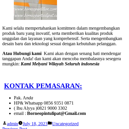
Kami selalu mempertahankan komitmen dalam mengembangkan
produk baru yang inovatif, serta memberikan kualitas produk
unggulan dan layanan yang komprehensif. Serta mengembangkan
desain baru dan teknologi sesuai dengan kebutuhan pelanggan.
Atau Hubungi kami
Kami akan dengan senang hati mendengar
tanggapan Anda! dan kami akan mencoba membalasnya sesegera
mungkin:
Kami Melyani Wilayah Seluruh indonesia
KONTAK PEMASARAN:
Pak. A
nda
HP& Whatsapp 0856 9351 0871
( Ibu Alyya )0821 9000 3302
email :
Borneopintulipat@Gmail.com
Posted
Posted
admin
July 18, 2023
Uncategorized
by
in
Previous
Previous Post