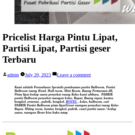
Pricelist Harga Pintu Lipat,
Partisi Lipat, Partisi geser
Terbaru
Posted
on
admin
July 20, 2023
Leave a comment
by
Pricelist
Harga
Kami adalah Perusahaan Spesialis pembuatan partisi Ballroom, Partisi
Pintu
Ballroom ruang Hotel, Hall room, Mini Room, Ruang Pertmeuan dll,
Pintu lipat kedap suara
penyekat ruang Kelas kami ahlinya,
PABRIK
Lipat,
partisi Ballroom penyekat ruangan kelas, Rapat, Ruang rapat, kantor,
Partisi
bengkel, restoran , pabrik, bengkel,
HOTEL
, kelas, ballroom, cari
PABRIK Partisi Ballroom pintu lipat/Geser ruangan
penyekat ruang Kelas
Lipat,
Rapat, Miting room, kantor, bengkel, pabrik, caari partisi suara / kedap
Partisi
suara, ruangan Besar bisa buka tutup
geser
Terbaru