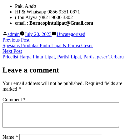
Pak. A
nda
HP& Whatsapp 0856 9351 0871
( Ibu Alyya )0821 9000 3302
email :
Borneopintulipat@Gmail.com
Posted
Posted
admin
July 20, 2023
Uncategorized
by
in
Post
Previous
Previous Post
post:
Spesialis Produksi Pintu Lipat & Partisi Geser
navigation
Next
Next Post
post:
Pricelist Harga Pintu Lipat, Partisi Lipat, Partisi geser Terbaru
Leave a comment
Your email address will not be published.
Required fields are
marked
*
Comment
*
Name
*