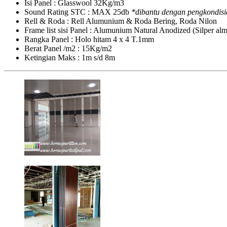
Isi Panel : Glasswool 32Kg/m3
Sound Rating STC : MAX 25db
*dibantu dengan pengkondisi
Rell & Roda : Rell Alumunium & Roda Bering, Roda Nilon
Frame list sisi Panel : Alumunium Natural Anodized (Silper a
Rangka Panel : Holo hitam 4 x 4 T.1mm
Berat Panel /m2 : 15Kg/m2
Ketingian Maks : 1m s/d 8m