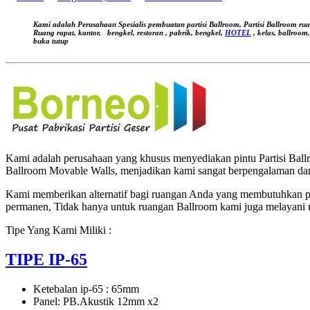
by
Jasa
Pintu
Kami adalah Perusahaan Spesialis pembuatan partisi Ballroom, Partisi Ballroom ru
Lipat
Ruang rapat, kantor,
bengkel, restoran , pabrik, bengkel,
HOTEL
, kelas, ballroom
buka tutup
Ruang
Kedap
–
Pembuatan
Partisi
Ruang
Kedap
Kami adalah perusahaan yang khusus menyediakan pintu Partisi Ballro
Ballroom Movable Walls, menjadikan kami sangat berpengalaman dan
Kami memberikan alternatif bagi ruangan Anda yang membutuhkan pe
permanen, Tidak hanya untuk ruangan Ballroom kami juga melayani 
Tipe Yang Kami Miliki :
TIPE IP-65
Ketebalan ip-65 : 65mm
Panel: PB.Akustik 12mm x2