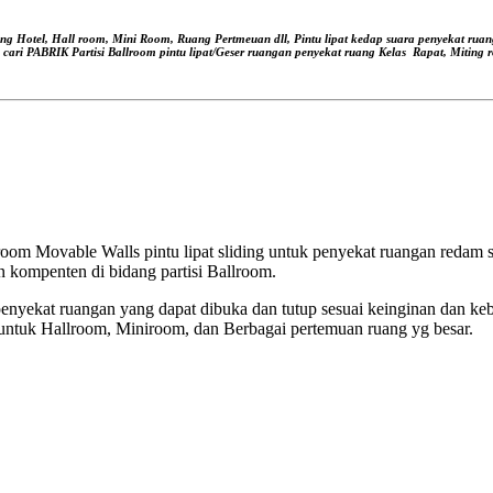
ang Hotel, Hall room, Mini Room, Ruang Pertmeuan dll, Pintu lipat kedap suara
penyekat ruan
, cari PABRIK Partisi Ballroom pintu lipat/Geser ruangan
penyekat ruang Kelas
Rapat, Miting r
om Movable Walls pintu lipat sliding untuk penyekat ruangan redam su
 kompenten di bidang partisi Ballroom.
nyekat ruangan yang dapat dibuka dan tutup sesuai keinginan dan ke
untuk Hallroom, Miniroom, dan Berbagai pertemuan ruang yg besar.