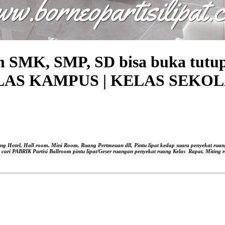
lah SMK, SMP, SD bisa buka t
AS KAMPUS | KELAS SEKOL
ang Hotel, Hall room, Mini Room, Ruang Pertmeuan dll, Pintu lipat kedap suara
penyekat ruan
, cari PABRIK Partisi Ballroom pintu lipat/Geser ruangan
penyekat ruang Kelas
Rapat, Miting r