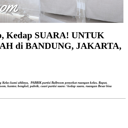
utup, Kedap SUARA! UNTUK
AH di BANDUNG, JAKARTA,
g Kelas kami ahlinya,
PABRIK partisi Ballroom penyekat ruangan kelas, Rapat,
oom, kantor, bengkel, pabrik, caari partisi suara / kedap suara, ruangan Besar bisa