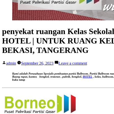
penyekat ruangan Kelas Seko
HOTEL | UNTUK RUANG KEL
BEKASI, TANGERANG
Posted
on
admin
September 26, 2023
Leave a comment
by
penyekat
ruangan
Kami adalah Perusahaan Spesialis pembuatan partisi Ballroom, Partisi Ballroom ru
Kelas
Ruang rapat, kantor,
bengkel, restoran , pabrik, bengkel,
HOTEL
, kelas, ballroom
buka tutup
Sekolah
SMK,
SMP,
SD
bisa
buka
tutup,
Kedap