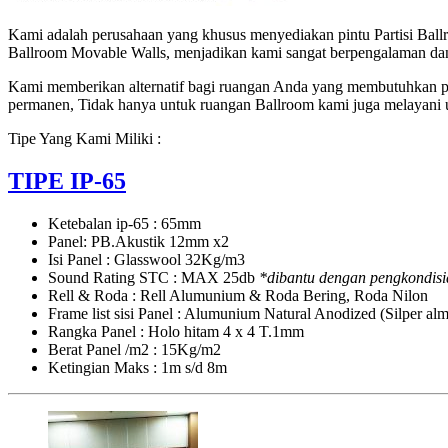
SUARA!
UNTUK
Kami adalah perusahaan yang khusus menyediakan pintu Partisi Ballro
HOTEL
Ballroom Movable Walls, menjadikan kami sangat berpengalaman dan
|
UNTUK
Kami memberikan alternatif bagi ruangan Anda yang membutuhkan pe
RUANG
permanen, Tidak hanya untuk ruangan Ballroom kami juga melayani 
KELAS
Tipe Yang Kami Miliki :
KAMPUS
|
KELAS
TIPE IP-65
SEKOLAH
di
Ketebalan ip-65 : 65mm
BANDUNG,
Panel: PB.Akustik 12mm x2
JAKARTA,
Isi Panel : Glasswool 32Kg/m3
BEKASI,
Sound Rating STC : MAX 25db
*dibantu dengan pengkondisi
TANGERANG
Rell & Roda : Rell Alumunium & Roda Bering, Roda Nilon
Frame list sisi Panel : Alumunium Natural Anodized (Silper a
Rangka Panel : Holo hitam 4 x 4 T.1mm
Berat Panel /m2 : 15Kg/m2
Ketingian Maks : 1m s/d 8m