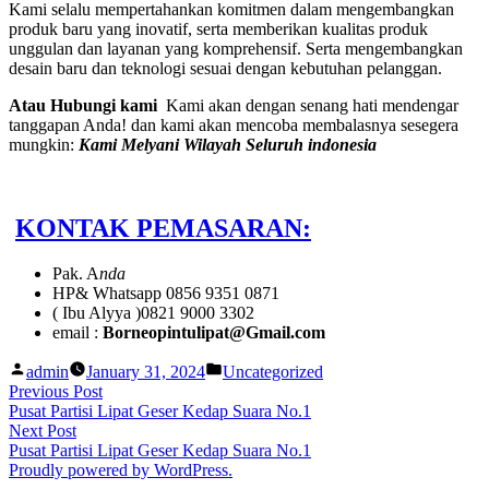
Kami selalu mempertahankan komitmen dalam mengembangkan
produk baru yang inovatif, serta memberikan kualitas produk
unggulan dan layanan yang komprehensif. Serta mengembangkan
desain baru dan teknologi sesuai dengan kebutuhan pelanggan.
Atau Hubungi kami
Kami akan dengan senang hati mendengar
tanggapan Anda! dan kami akan mencoba membalasnya sesegera
mungkin:
Kami Melyani Wilayah Seluruh indonesia
KONTAK PEMASARAN:
Pak. A
nda
HP& Whatsapp 0856 9351 0871
( Ibu Alyya )0821 9000 3302
email :
Borneopintulipat@Gmail.com
Posted
Posted
admin
January 31, 2024
Uncategorized
by
in
Post
Previous
Previous Post
post:
Pusat Partisi Lipat Geser Kedap Suara No.1
navigation
Next
Next Post
post:
Pusat Partisi Lipat Geser Kedap Suara No.1
Proudly powered by WordPress.