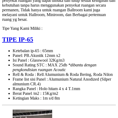
penyekat ruangan yang dapat dibuka dan tutup sesuai keinginan dan
kebutuhan tanpa harus menggunakan penyekat ruangan secara
permanen, Tidak hanya untuk ruangan Ballroom kami juga
melayani untuk Hallroom, Miniroom, dan Berbagai pertemuan
ruang yg besar.
Tipe Yang Kami Miliki :
TIPE IP-65
Ketebalan ip-65 : 65mm
Panel: PB.Akustik 12mm x2
Isi Panel : Glasswool 32Kg/m3
Sound Rating STC : MAX 25db
*dibantu dengan
pengkondisian ruangan Acoutic
Rell & Roda : Rell Alumunium & Roda Bering, Roda Nilon
Frame list sisi Panel : Alumunium Natural Anodized (Silper
almunium CR.4)
Rangka Panel : Holo hitam 4 x 4 T.1mm
Berat Panel /m2 : 15Kg/m2
Ketingian Maks : 1m s/d 8m