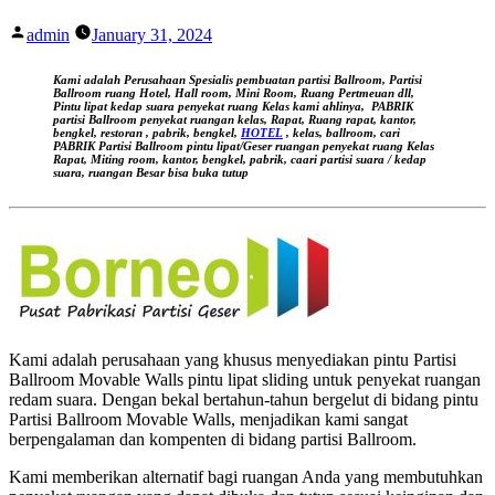
Posted
admin
January 31, 2024
by
Kami adalah Perusahaan Spesialis pembuatan partisi Ballroom, Partisi
Ballroom ruang Hotel, Hall room, Mini Room, Ruang Pertmeuan dll,
Pintu lipat kedap suara
penyekat ruang Kelas kami ahlinya,
PABRIK
partisi Ballroom penyekat ruangan kelas, Rapat, Ruang rapat, kantor,
bengkel, restoran , pabrik, bengkel,
HOTEL
, kelas, ballroom, cari
PABRIK Partisi Ballroom pintu lipat/Geser ruangan
penyekat ruang Kelas
Rapat, Miting room, kantor, bengkel, pabrik, caari partisi suara / kedap
suara, ruangan Besar bisa buka tutup
Kami adalah perusahaan yang khusus menyediakan pintu Partisi
Ballroom Movable Walls pintu lipat sliding untuk penyekat ruangan
redam suara. Dengan bekal bertahun-tahun bergelut di bidang pintu
Partisi Ballroom Movable Walls, menjadikan kami sangat
berpengalaman dan kompenten di bidang partisi Ballroom.
Kami memberikan alternatif bagi ruangan Anda yang membutuhkan