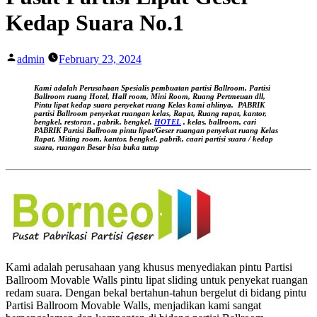
Kedap Suara No.1
Posted
admin
February 23, 2024
by
Kami adalah Perusahaan Spesialis pembuatan partisi Ballroom, Partisi
Ballroom ruang Hotel, Hall room, Mini Room, Ruang Pertmeuan dll,
Pintu lipat kedap suara
penyekat ruang Kelas kami ahlinya,
PABRIK
partisi Ballroom penyekat ruangan kelas, Rapat, Ruang rapat, kantor,
bengkel, restoran , pabrik, bengkel,
HOTEL
, kelas, ballroom, cari
PABRIK Partisi Ballroom pintu lipat/Geser ruangan
penyekat ruang Kelas
Rapat, Miting room, kantor, bengkel, pabrik, caari partisi suara / kedap
suara, ruangan Besar bisa buka tutup
Kami adalah perusahaan yang khusus menyediakan pintu Partisi
Ballroom Movable Walls pintu lipat sliding untuk penyekat ruangan
redam suara. Dengan bekal bertahun-tahun bergelut di bidang pintu
Partisi Ballroom Movable Walls, menjadikan kami sangat