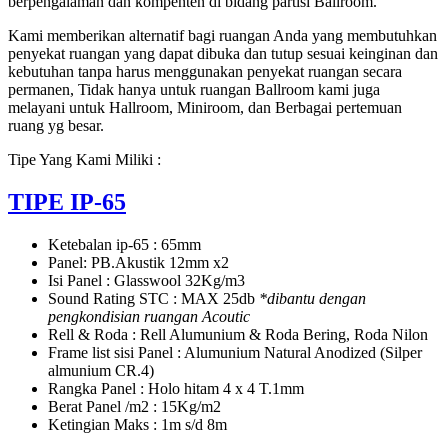
berpengalaman dan kompenten di bidang partisi Ballroom.
Kami memberikan alternatif bagi ruangan Anda yang membutuhkan
penyekat ruangan yang dapat dibuka dan tutup sesuai keinginan dan
kebutuhan tanpa harus menggunakan penyekat ruangan secara
permanen, Tidak hanya untuk ruangan Ballroom kami juga
melayani untuk Hallroom, Miniroom, dan Berbagai pertemuan
ruang yg besar.
Tipe Yang Kami Miliki :
TIPE IP-65
Ketebalan ip-65 : 65mm
Panel: PB.Akustik 12mm x2
Isi Panel : Glasswool 32Kg/m3
Sound Rating STC : MAX 25db
*dibantu dengan
pengkondisian ruangan Acoutic
Rell & Roda : Rell Alumunium & Roda Bering, Roda Nilon
Frame list sisi Panel : Alumunium Natural Anodized (Silper
almunium CR.4)
Rangka Panel : Holo hitam 4 x 4 T.1mm
Berat Panel /m2 : 15Kg/m2
Ketingian Maks : 1m s/d 8m