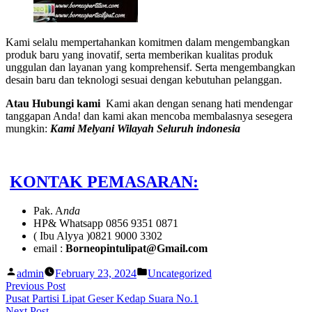
Kami selalu mempertahankan komitmen dalam mengembangkan
produk baru yang inovatif, serta memberikan kualitas produk
unggulan dan layanan yang komprehensif. Serta mengembangkan
desain baru dan teknologi sesuai dengan kebutuhan pelanggan.
Atau Hubungi kami
Kami akan dengan senang hati mendengar
tanggapan Anda! dan kami akan mencoba membalasnya sesegera
mungkin:
Kami Melyani Wilayah Seluruh indonesia
KONTAK PEMASARAN:
Pak. A
nda
HP& Whatsapp 0856 9351 0871
( Ibu Alyya )0821 9000 3302
email :
Borneopintulipat@Gmail.com
Posted
Posted
admin
February 23, 2024
Uncategorized
by
in
Post
Previous
Previous Post
post:
Pusat Partisi Lipat Geser Kedap Suara No.1
navigation
Next
Next Post