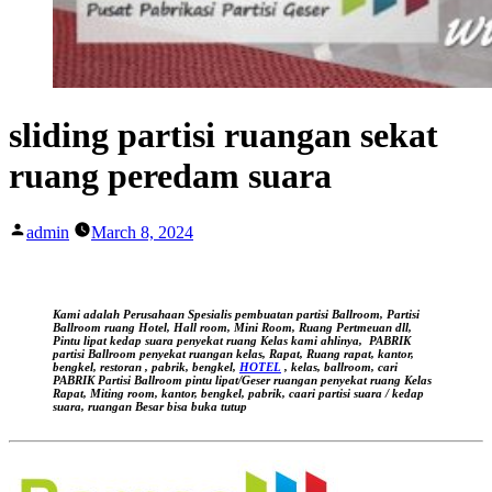
sliding partisi ruangan sekat
ruang peredam suara
Posted
admin
March 8, 2024
by
Kami adalah Perusahaan Spesialis pembuatan partisi Ballroom, Partisi
Ballroom ruang Hotel, Hall room, Mini Room, Ruang Pertmeuan dll,
Pintu lipat kedap suara
penyekat ruang Kelas kami ahlinya,
PABRIK
partisi Ballroom penyekat ruangan kelas, Rapat, Ruang rapat, kantor,
bengkel, restoran , pabrik, bengkel,
HOTEL
, kelas, ballroom, cari
PABRIK Partisi Ballroom pintu lipat/Geser ruangan
penyekat ruang Kelas
Rapat, Miting room, kantor, bengkel, pabrik, caari partisi suara / kedap
suara, ruangan Besar bisa buka tutup