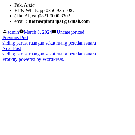
Pak. A
nda
HP& Whatsapp 0856 9351 0871
( Ibu Alyya )0821 9000 3302
email :
Borneopintulipat@Gmail.com
Posted
Posted
admin
March 8, 2024
Uncategorized
by
in
Post
Previous
Previous Post
post:
sliding partisi ruangan sekat ruang peredam suara
navigation
Next
Next Post
post:
sliding partisi ruangan sekat ruang peredam suara
Proudly powered by WordPress.