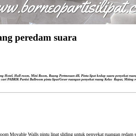
uang peredam suara
ang Hotel, Hall room, Mini Room, Ruang Pertmeuan dll, Pintu lipat kedap suara
penyekat ruan
, cari PABRIK Partisi Ballroom pintu lipat/Geser ruangan
penyekat ruang Kelas
Rapat, Miting r
om Movable Walls pintu lipat sliding untuk penyekat ruangan redam su