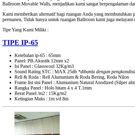
Ballroom Movable Walls, menjadikan kami sangat berpengalaman dan
Kami memberikan alternatif bagi ruangan Anda yang membutuhkan pe
permanen, Tidak hanya untuk ruangan Ballroom kami juga melayani 
Tipe Yang Kami Miliki :
TIPE IP-65
Ketebalan ip-65 : 65mm
Panel: PB.Akustik 12mm x2
Isi Panel : Glasswool 32Kg/m3
Sound Rating STC : MAX 25db
*dibantu dengan pengkondisi
Rell & Roda : Rell Alumunium & Roda Bering, Roda Nilon
Frame list sisi Panel : Alumunium Natural Anodized (Silper a
Rangka Panel : Holo hitam 4 x 4 T.1mm
Berat Panel /m2 : 15Kg/m2
Ketingian Maks : 1m s/d 8m