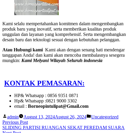
Kami selalu mempertahankan komitmen dalam mengembangkan
produk baru yang inovatif, serta memberikan kualitas produk
unggulan dan layanan yang komprehensif. Serta mengembangkan
desain baru dan teknologi sesuai dengan kebutuhan pelanggan.
Atau Hubungi kami
Kami akan dengan senang hati mendengar
tanggapan Anda! dan kami akan mencoba membalasnya sesegera
mungkin:
Kami Melyani Wilayah Seluruh indonesia
KONTAK PEMASARAN:
HP& Whatsapp : 0856 9351 0871
Hp& Whatsapp :0821 9000 3302
email :
Borneopintulipat@Gmail.com
Posted
Posted
admin
August 13, 2024
August 26, 2024
Uncategorized
by
in
Post
Previous
Previous Post
post:
SLIDING PARTISI RUANGAN SEKAT PEREDAM SUARA
navigation
Next
Next Post