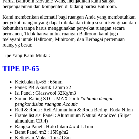
Partisi Ballroom Movable Walls, menjadikan kami sangat
berpengalaman dan kompenten di bidang partisi Ballroom.
Kami memberikan alternatif bagi ruangan Anda yang membutuhkan
penyekat ruangan yang dapat dibuka dan tutup sesuai keinginan dan
kebutuhan tanpa harus menggunakan penyekat ruangan secara
permanen, Tidak hanya untuk ruangan Ballroom kami juga
melayani untuk Hallroom, Miniroom, dan Berbagai pertemuan
ruang yg besar.
Tipe Yang Kami Miliki :
TIPE IP-65
Ketebalan ip-65 : 65mm
Panel: PB.Akustik 12mm x2
Isi Panel : Glasswool 32Kg/m3
Sound Rating STC : MAX 25db
*dibantu dengan
pengkondisian ruangan Acoutic
Rell & Roda : Rell Alumunium & Roda Bering, Roda Nilon
Frame list sisi Panel : Alumunium Natural Anodized (Silper
almunium CR.4)
Rangka Panel : Holo hitam 4 x 4 T.1mm
Berat Panel /m2 : 15Kg/m2
Ketingian Maks : 1m s/d 8m