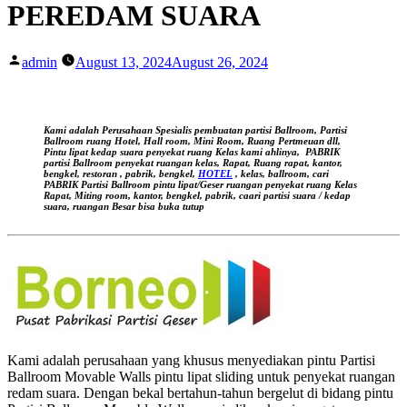
PEREDAM SUARA
Posted
admin
August 13, 2024
August 26, 2024
by
Kami adalah Perusahaan Spesialis pembuatan partisi Ballroom, Partisi
Ballroom ruang Hotel, Hall room, Mini Room, Ruang Pertmeuan dll,
Pintu lipat kedap suara
penyekat ruang Kelas kami ahlinya,
PABRIK
partisi Ballroom penyekat ruangan kelas, Rapat, Ruang rapat, kantor,
bengkel, restoran , pabrik, bengkel,
HOTEL
, kelas, ballroom, cari
PABRIK Partisi Ballroom pintu lipat/Geser ruangan
penyekat ruang Kelas
Rapat, Miting room, kantor, bengkel, pabrik, caari partisi suara / kedap
suara, ruangan Besar bisa buka tutup
Kami adalah perusahaan yang khusus menyediakan pintu Partisi
Ballroom Movable Walls pintu lipat sliding untuk penyekat ruangan
redam suara. Dengan bekal bertahun-tahun bergelut di bidang pintu