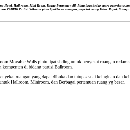
ang Hotel, Hall room, Mini Room, Ruang Pertmeuan dll, Pintu lipat kedap suara
penyekat ruan
, cari PABRIK Partisi Ballroom pintu lipat/Geser ruangan
penyekat ruang Kelas
Rapat, Miting r
om Movable Walls pintu lipat sliding untuk penyekat ruangan redam su
 kompenten di bidang partisi Ballroom.
nyekat ruangan yang dapat dibuka dan tutup sesuai keinginan dan ke
untuk Hallroom, Miniroom, dan Berbagai pertemuan ruang yg besar.